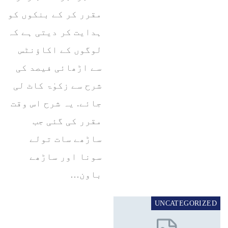
مقرر کر کے بنکوں کو
ہدایت کر دیتی ہے کہ
لوگوں کے اکاؤنٹس
سے اڑھائی فیصد کی
شرح سے زکوٰۃ کاٹ لی
جائے. یہ شرح اس وقت
مقرر کی گئی جب
ساڑھے سات تولے
سونا اور ساڑھے
باون…
UNCATEGORIZED