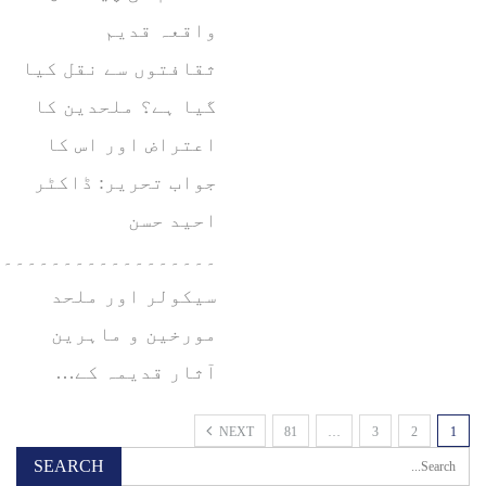
واقعہ قدیم
ثقافتوں سے نقل کیا
گیا ہے؟ ملحدین کا
اعتراض اور اس کا
جواب تحریر: ڈاکٹر
احید حسن
۔۔۔۔۔۔۔۔۔۔۔۔۔۔۔۔۔۔۔
سیکولر اور ملحد
مورخین و ماہرین
آثار قدیمہ کے…
NEXT
81
…
3
2
1