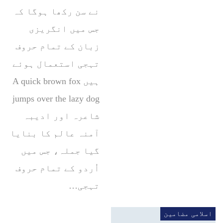
نے سن رکھا ہوگا کہ
جس میں انگریزی
زبان کے تمام حروف
تہجی استعمال ہوئے
ہیں A quick brown fox
jumps over the lazy dog
شاعرہ اور ادیبہ
آمنہ عالم کا بنایا
گیا جملہ، جس میں
اُردو کے تمام حروف
تہجی…
اسلامی مضامین