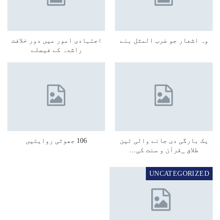
وہ اشعار جو ضرب المثل بنے
اجتہادی امور میں دور خلافت
راشدہ کے فیصلے
یک بارگی دی جانے والی تین
106 جھوٹی روایتیں
طلاق _قرآن و سنت کی…
UNCATEGORIZED