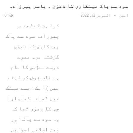
سود سے پاک بینکاری کا دعوٰی ۔ یاسر پیرزادہ
امین
اکتوبر 12, 2022
0
ذرا ہٹ کے / یاسر
پیرزادہ سود سے پاک
بینکاری کا دعوٰی
گزشتہ برس میرے
دوست نے(جس کا نام
ہم الف فرض کر لیتے
ہیں ) ایک ایسے بینک
میں کھاتہ کھلوایا
جس کا دعوٰی تھا کہ
وہ سود سے پاک اور
عین اسلامی اصولوں