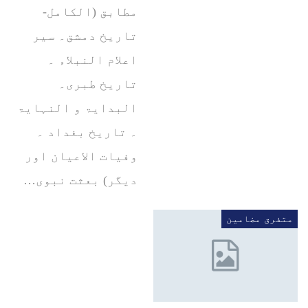
مطابق (الکامل-
تاریخ دمشق۔ سیر
اعلام النبلاء ۔
تاریخ طبری۔
البدایۃ و النہایۃ
۔ تاریخ بغداد ۔
وفیات الاعیان اور
دیگر) بعثت نبوی…
متفرق مضامین