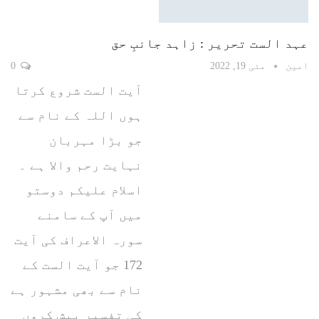
عہد الست تحریر : زاہد جانبِ حق
امین
مئی 19, 2022
0
آیت الست شروع کرتا
ہوں اللہ کے نام سے
جو بڑا مہربان
نہایت رحم والا ہے ۔
اسلام علیکم دوستو
میں آپ کے سامنے
سورہ الاعراف کی آیت
172 جو آیت الست کے
نام سے بھی مشہور ہے
کی تفسیر پیش کروں