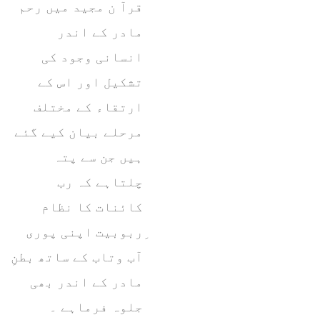
قرآ ن مجید میں رحم
مادر کے اندر
انسانی وجود کی
تشکیل اور اس کے
ارتقاء کے مختلف
مرحلے بیان کیے گئے
ہیں جن سے پتہ
چلتاہے کہ رب
کائنات کا نظام
ِربوبیت اپنی پوری
آب وتاب کے ساتھ بطنِ
مادر کے اندر بھی
جلوہ فرماہے ۔