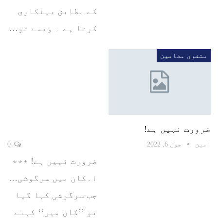
کے مطابق بینکاری
کرتا ہے ۔ ویسے تو…
متفرق مضامین
ضرورت نہیں ہے!
امین
جون 6, 2022
0
ضرورت نہیں ہے! ٭٭٭
۱۔کان میں سرگوشی…
جب سرگوشی کہا گیا
تو ’’کان میں‘‘ کہنے