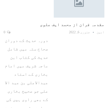
مقدمہ قران از محمد ایف علوی
امین
جنوری 6, 2022
0
دورہ حدیث کے دوران
صحاح ستہ میں شامل
حدیث کی کتاب ابن
ماجہ شریف میں امام
بخاری کے استاد
عبدالاعلی بن عبد الا
علی جو صحیح بخاری
کے بھی راوی ہیں کی
روایت پڑھی جو حضرت