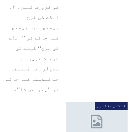
کی ضرورت نہیں۔ ۲۔
انڈے کی طرح
بیضوی… جب بیضوی
کہا جائے تو ’’انڈے
کی طرح‘‘ کہنے کی
ضرورت نہیں۔ ۳۔
پھولوں کا گلدستہ…
جب گلدستہ کہا جائے
تو ’’پھولوں کا‘‘…
اسلامی مضامین