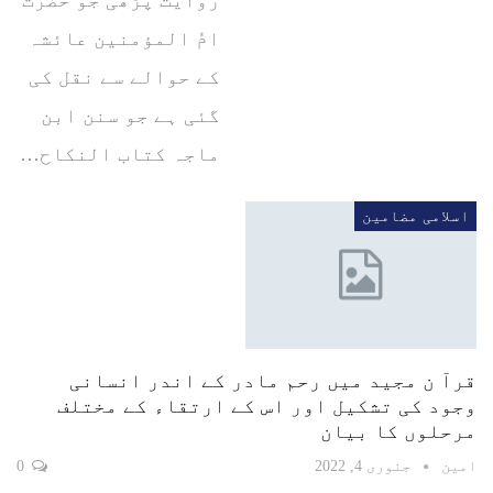
امُ المؤمنین عائشہ
کے حوالے سے نقل کی
گئی ہے جو سنن ابن
ماجہ کتاب النکاح…
اسلامی مضامین
قرآ ن مجید میں رحم مادر کے اندر انسانی
وجود کی تشکیل اور اس کے ارتقاء کے مختلف
مرحلوں کا بیان
امین
جنوری 4, 2022
0