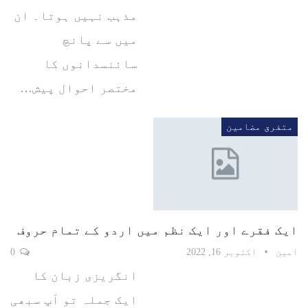
مذہب نہیں ہوتا۔ ان
میں سے پانچ
سائنسدانوں کا
مختصر احوال پیش…
متفرق مضامین
ایک فقرے اور ایک نظم میں اردو کے تمام حروف
امین
اکتوبر 16, 2022
0
انگریزی زبان کا
ایک جملہ تو آپ سبھی