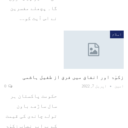
گا۔ پچھلے مفسرین
نے اس آیت کو…
اسلام
زکوٰۃ اور انفاق میں فرق از طفیل ہاشمی
امین
اپریل 7, 2022
0
حکومت پاکستان ہر
سال ساڑھے باون
تولے چاندی کی قیمت
کے برابر نصاب زکوٰۃ