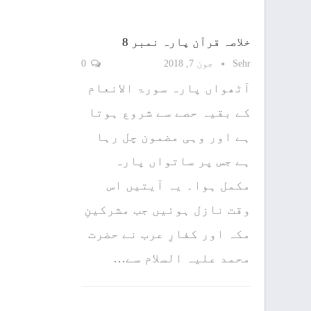
خلاصہ قرآن پارہ نمبر 8
Sehr
جون 7, 2018
0
آٹھواں پارہ سورۃ الانعام
کے بقیہ حصے سے شروع ہوتا
ہے اور وہی مضمون چل رہا
ہے جس پر ساتواں پارہ
مکمل ہوا۔ یہ آیتیں اس
وقت نازل ہوئیں جب مشرکینِ
مکہ اور کفارِ عرب نے حضرت
محمد علیہ السلام سے…