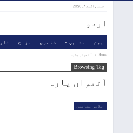
جمعہ, اگست 7, 2026
اردو
ہوم
مذاہب
شاعری
مزاح
تار
Home
آٹھواں پارہ
Browsing Tag
آٹھواں پارہ
اسلامی مضامین