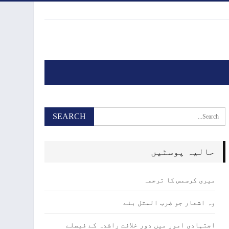
حالیہ پوسٹیں
میری کرسمس کا ترجمہ
وہ اشعار جو ضرب المثل بنے
اجتہادی امور میں دور خلافت راشدہ کے فیصلے