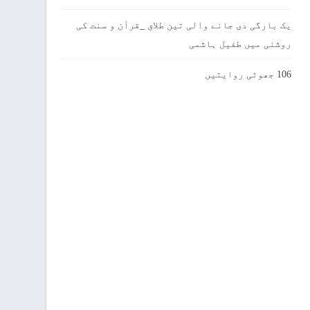
یک بارگی دی جانے والی تین طلاق _قرآن و سنت کی
روشنی میں طفیل ہاشمی
106 جھوٹی روایتیں