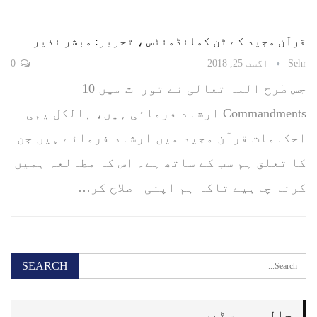
قرآن مجید کے ٹن کمانڈمنٹس ، تحریر: مبشر نذیر
Sehr
اگست 25, 2018
0
جس طرح اللہ تعالی نے تورات میں 10
Commandments ارشاد فرمائی ہیں، بالکل یہی
احکامات قرآن مجید میں ارشاد فرمائے ہیں جن
کا تعلق ہم سب کے ساتھ ہے۔ اس کا مطالعہ ہمیں
کرنا چاہیے تاکہ ہم اپنی اصلاح کر…
حالیہ پوسٹیں