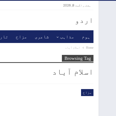
ہفتہ, اگست 8, 2026
اردو
ہوم
مذاہب
شاعری
مزاح
تار
Home
اسلام آباد
Browsing Tag
اسلام آباد
مزاح