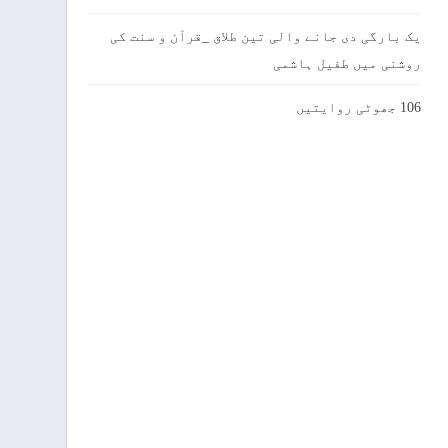
یک بارگی دی جانے والی تین طلاق _قرآن و سنت کی
روشنی میں طفیل ہاشمی
106 جھوٹی روایتیں