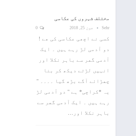
مختلف شہروں کی عکاسی
Sehr
جون 25, 2018
0
کسی نے اچھی عکاسی کی ھے !
ﺩﻭ ﺁﺩﻣﯽ ﻟﮍ ﺭﮨﮯ ﮨﯿﮟ ۔ ﺍﯾﮏ
ﺁﺩﻣﯽ ﮔﮭﺮ ﺳﮯ ﺑﺎﮨﺮ ﻧﮑﻼ ﺍﻭﺭ
ﺍﻧﮩﯿﮟ ﻟﮍﺗﮯ ﺩیکھ ﮐﺮ ﺑﻨﺎ
ﭼﮭﮍﺍﺋﮯ ﺁﮔﮯ ﺑﮍﮪ ﮔﯿﺎ ۔۔۔۔ "
ﯾﮧ *ﮐﺮﺍﭼﯽ* ﮨﮯ " ﺩﻭ ﺁﺩﻣﯽ ﻟﮍ
ﺭﮨﮯ ﮨﯿﮟ ۔ ﺍﯾﮏ ﺁﺩﻣﯽ ﮔﮭﺮ ﺳﮯ
ﺑﺎﮨﺮ ﻧﮑﻼ ﺍﻭﺭ…