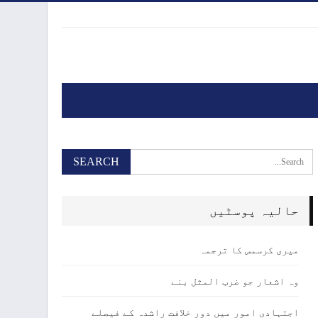
حالیہ پوسٹیں
میری کرسمس کا ترجمہ
وہ اشعار جو ضرب المثل بنے
اجتہادی امور میں دور خلافت راشدہ کے فیصلے