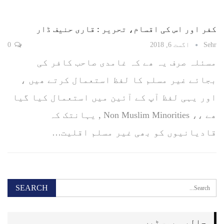
کفر اور اس کی اقسام، تحریر : قاری حنیف ڈار
Sehr
اگست 6, 2018
0
مسئلہ صرف یہ ھے کہ غامدی صاحب کافر کی
بجائے غیر مسلم کا لفظ استعمال کرتے ھیں ،
اور یہی لفظ آپ کے آئین میں استعمال کیا گیا
ھے ،، Non Muslim Minorities , یہانتک کہ
قادیانیوں کو بھی غیر مسلم اقلیت…
حالیہ پوسٹیں