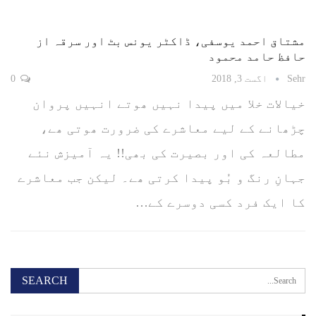
مشتاق احمد یوسفی، ڈاکٹر یونس بٹ اور سرقہ از
حافظ حامد محمود
Sehr
اگست 3, 2018
0
خیالات خلا میں پیدا نہیں ھوتے انہیں پروان
چڑھانے کے لیے معاشرے کی ضرورت ھوتی ھے،
مطالعہ کی اور بصیرت کی بھی!! یہ آمیزش نئے
جہانِ رنگ و بُو پیدا کرتی ھے۔ لیکن جب معاشرے
کا ایک فرد کسی دوسرے کے…