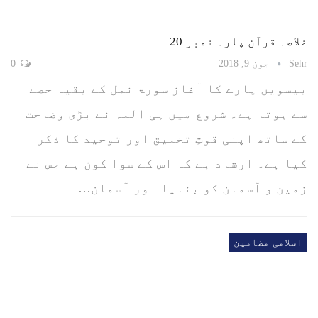
خلاصہ قرآن پارہ نمبر 20
Sehr
جون 9, 2018
0
بیسویں پارے کا آغاز سورۃ نمل کے بقیہ حصے
سے ہوتا ہے۔ شروع میں ہی اللہ نے بڑی وضاحت
کے ساتھ اپنی قوتِ تخلیق اور توحید کا ذکر
کیا ہے۔ ارشاد ہے کہ اس کے سوا کون ہے جس نے
زمین و آسمان کو بنایا اور آسمان…
اسلامی مضامین