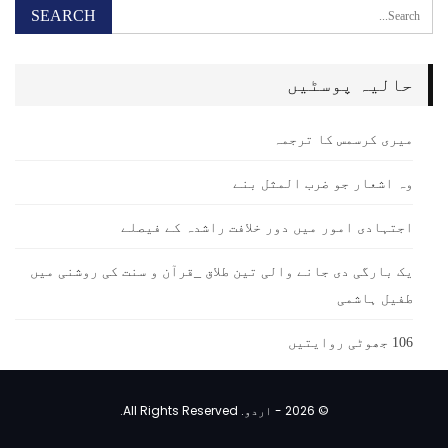
حالیہ پوسٹیں
میری کرسمس کا ترجمہ
وہ اشعار جو ضرب المثل بنے
اجتہادی امور میں دور خلافت راشدہ کے فیصلے
یک بارگی دی جانے والی تین طلاق _قرآن و سنت کی روشنی میں
طفیل ہاشمی
106 جھوٹی روایتیں
© 2026 - اردو. All Rights Reserved.