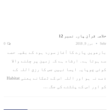
خلاصہ قرآن پارہ نمبر 12
Sehr
جون 9, 2018
0
بارھویں پارے کا آغاز سورۃ ہود کے بقیہ حصے
سے ہوتا ہے۔ ارشاد ہے کہ زمین پر چلنے والا
کوئی چوپایہ ایسا نہیں جس کا رزق اللہ کے
ذمے نہ ہو اور اللہ اس کے ٹھکانے یعنی Habitat
کو اور اس کے پلٹنے کی جگہ…