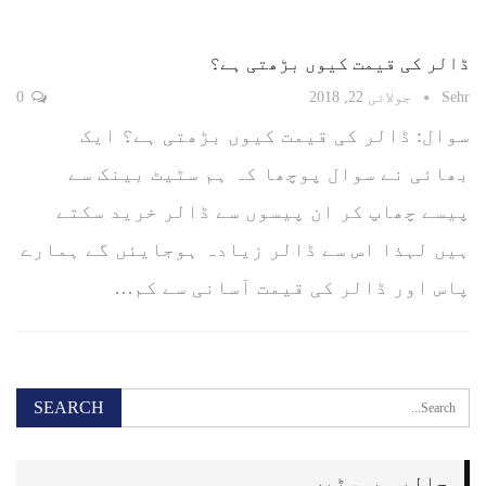
ڈالر کی قیمت کیوں بڑھتی ہے؟
Sehr
جولائی 22, 2018
0
سوال: ڈالر کی قیمت کیوں بڑھتی ہے؟ ایک
بھائی نے سوال پوچھا کہ ہم سٹیٹ بینک سے
پیسے چھاپ کر ان پیسوں سے ڈالر خرید سکتے
ہیں لہذا اس سے ڈالر زیادہ ہوجایئں گے ہمارے
پاس اور ڈالر کی قیمت آسانی سے کم…
حالیہ پوسٹیں