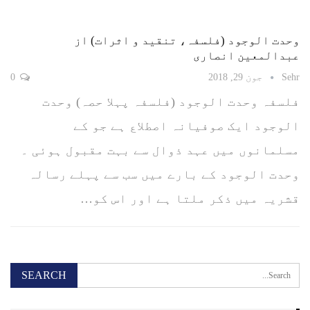
وحدت الوجود (فلسفہ، تنقید و اثرات) از
عبدالمعین انصاری
Sehr
جون 29, 2018
0
فلسفہ وحدت الوجود (فلسفہ پہلا حصہ) وحدت
الوجود ایک صوفیانہ اصطلاع ہے جو کے
مسلمانوں میں عہد ذوال سے بہت مقبول ہوئی ۔
وحدت الوجود کے بارے میں سب سے پہلے رسالہ
قشریہ میں ذکر ملتا ہے اور اس کو…