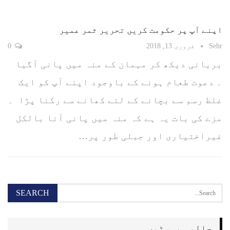
اپنے آپ پر حکومت کریں تحریر ثمر عمیر
Sehr
فروری 13, 2018
0
بریانی دیکھ کر مہمان کے منہ میں پانی آگیا
۔ دعوت طعام ہونے کے باوجود اپنے آپ کو ایک
غلط رسم سے بچانے کے لئے کھانے سے رکنا پڑا ۔
مزے کی بات یہ ہے کہ منہ میں پانی آنا بالکل
غیراختیاری اور جبلی طور پر…
حالیہ پوسٹیں