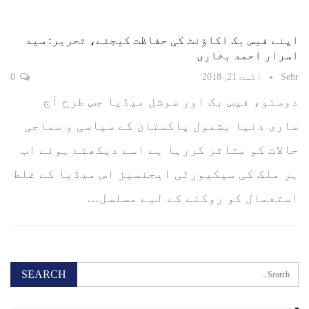
اپنے فیس بک اکاؤنٹ کی حفاظت کیجئے، تحریر: سید
اسرار احمد بخاری
Sehr
اگست 21, 2018
0
دوستو، فیس بک اور سوشل میڈیا جس طرح آج
ساری دنیا بشمول پاکستان کے سیاسی و سماجی
حالات کو متاثر کررہا ہے اسے دیکھتے ہوئے اب
ہر ملک کی سیکیورٹی ایجنسیز اس میڈیا کے غلط
استعمال کو روکنے کے لیے مسلسل…