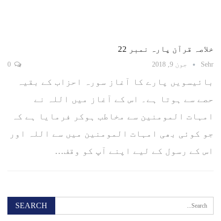
خلاصہ قرآن پارہ نمبر 22
Sehr
جون 9, 2018
0
بائیسویں پارے کا آغاز سورہ احزاب کے بقیہ
حصے سے ہوتا ہے۔ اس کے آغاز میں اللہ نے
امہات المومنین سے مخاطب ہوکر فرمایا ہے کہ
جو کوئی بھی امہات المومنین میں سے اللہ اور
اس کے رسول کے لیے اپنے آپ کو وقف…