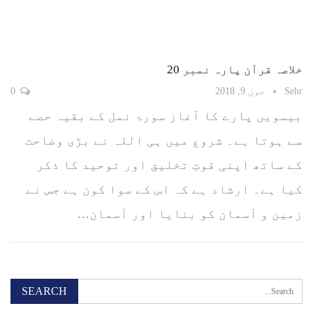
خلاصہ قرآن پارہ نمبر 20
Sehr
جون 9, 2018
0
بیسویں پارے کا آغاز سورۃ نمل کے بقیہ حصے
سے ہوتا ہے۔ شروع میں ہی اللہ نے بڑی وضاحت
کے ساتھ اپنی قوتِ تخلیق اور توحید کا ذکر
کیا ہے۔ ارشاد ہے کہ اس کے سوا کون ہے جس نے
زمین و آسمان کو بنایا اور آسمان…