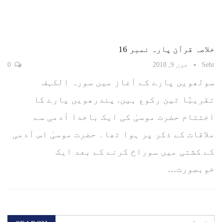
خلاصہ قرآن پارہ نمبر 16
Sehr
جون 9, 2018
0
سولھویں پارے کے آغاز میں سورہ الکہف
تقریبًا تین رکوع ہیں. پندرھویں پارے کا
اختتام حضرت موسیٰ کی ایک باخدا آدمی سے
ملاقات کے ذکر پر ہوا تھا۔ حضرت موسیٰ اس آدمی
کے کشتی میں سوراخ کرنے کے بعد ایک
خوبصورت…