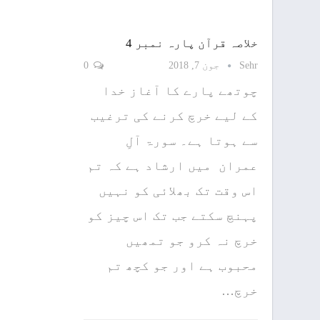
خلاصہ قرآن پارہ نمبر 4
Sehr
جون 7, 2018
0
چوتھے پارے کا آغاز خدا
کے لیے خرچ کرنے کی ترغیب
سے ہوتا ہے۔ سورۃ آلِ
عمران میں ارشاد ہے کہ تم
اس وقت تک بھلائی کو نہیں
پہنچ سکتے جب تک اس چیز کو
خرچ نہ کرو جو تمھیں
محبوب ہے اور جو کچھ تم
خرچ…