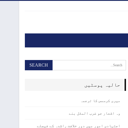
حالیہ پوسٹیں
میری کرسمس کا ترجمہ
وہ اشعار جو ضرب المثل بنے
اجتہادی امور میں دور خلافت راشدہ کے فیصلے