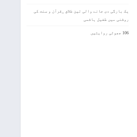
یک بارگی دی جانے والی تین طلاق _قرآن و سنت کی
روشنی میں طفیل ہاشمی
106 جھوٹی روایتیں