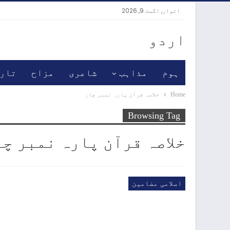
اتوار, اگست 9, 2026
اردو
ہوم
مذاہب
شاعری
مزاح
تار
Home
خلاصہ قرآن پارہ نمبر چار
Browsing Tag
خلاصہ قرآن پارہ نمبر چا
اسلامی مضامین