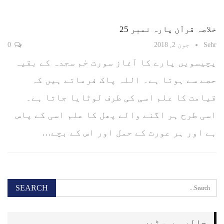
خلاصہ قرآن پارہ نمبر 25
Sehr
جون 2, 2018
0
پچیسویں پارے کا آغاز سورت حٰم سجدہ کے بقیہ
حصے سے ہوتا ہے۔ اللہ پاک فرماتے ہیں کہ
قیامت کا علم اسی کی طرف لوٹایا جاتا ہے۔
اسی طرح ہر اگنے والے پھل کا علم اسی کے پاس
ہے اور ہر عورت کے حمل اور اس کے بچے…
حالیہ پوسٹیں