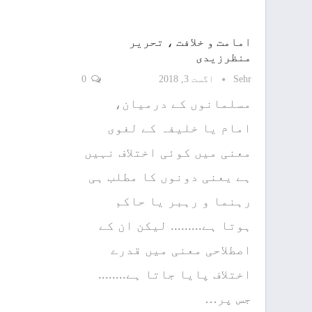
امامت و خلافت ، تحریر
منظرزیدی
Sehr
اگست 3, 2018
0
مسلمانوں کے درمیان،
امام یا خلیفہ کے لغوی
معنی میں کوئی اختلاف نہیں
ہے یعنی دونوں کا مطلب ہی
رہنما و رہبر یا حاکم
ہوتا ہے......... لیکن ان کے
اصطلاحی معنی میں قدرے
اختلاف پایا جاتا ہے........
جس پر…