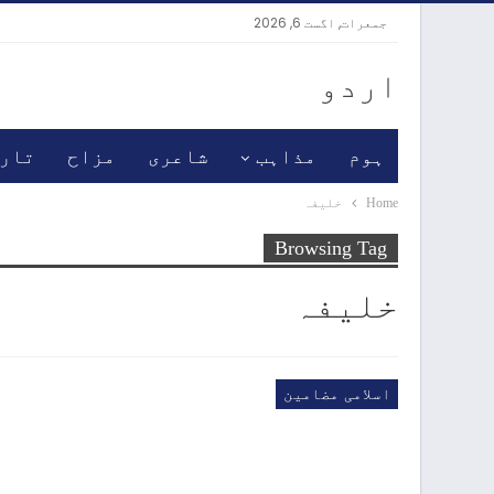
جمعرات, اگست 6, 2026
اردو
ہوم
مذاہب
شاعری
مزاح
تار
Home
خلیفہ
Browsing Tag
خلیفہ
اسلامی مضامین