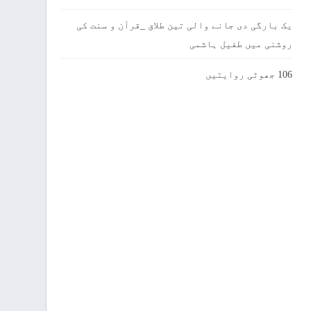
یک بارگی دی جانے والی تین طلاق _قرآن و سنت کی
روشنی میں طفیل ہاشمی
106 جھوٹی روایتیں