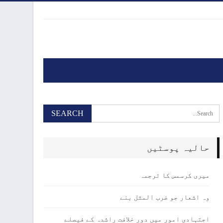
حالیہ پوسٹیں
میری کرسمس کا ترجمہ
وہ اشعار جو ضرب المثل بنے
اجتہادی امور میں دور خلافت راشدہ کے فیصلے