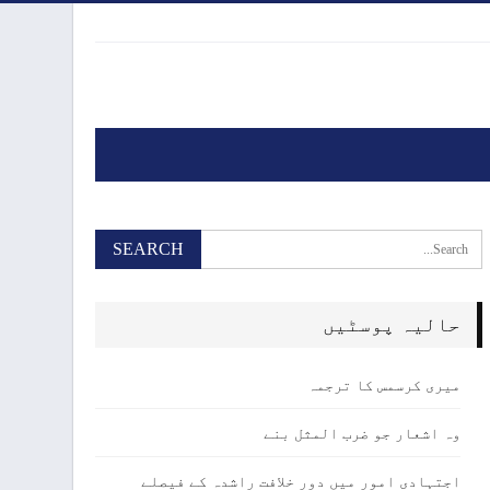
حالیہ پوسٹیں
میری کرسمس کا ترجمہ
وہ اشعار جو ضرب المثل بنے
اجتہادی امور میں دور خلافت راشدہ کے فیصلے