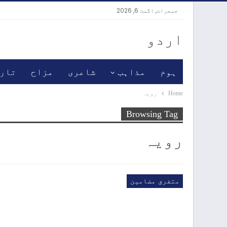
جمعرات, اگست 6, 2026
اردو
ہوم
مذاہب
شاعری
مزاح
تار
Home
رویہ
Browsing Tag
رویہ
متفرق مضامین