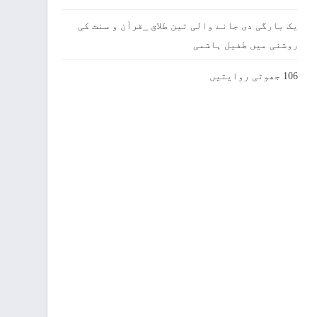
یک بارگی دی جانے والی تین طلاق _قرآن و سنت کی
روشنی میں طفیل ہاشمی
106 جھوٹی روایتیں