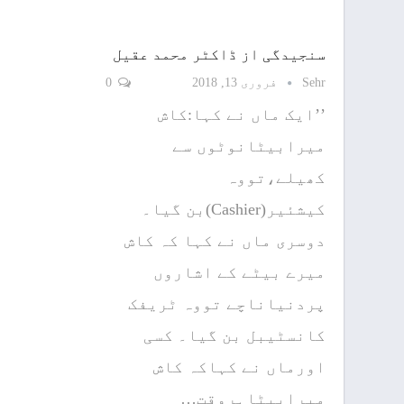
سنجیدگی از ڈاکٹر محمد عقیل
Sehr
فروری 13, 2018
0
’’ایک ماں نے کہا:کاش
میرابیٹانوٹوں سے
کھیلے،تووہ
کیشئیر(Cashier)بن گیا۔
دوسری ماں نے کہا کہ کاش
میرے بیٹے کے اشاروں
پردنیاناچے تووہ ٹریفک
کانسٹیبل بن گیا۔ کسی
اورماں نے کہاکہ کاش
میرابیٹاہروقت…