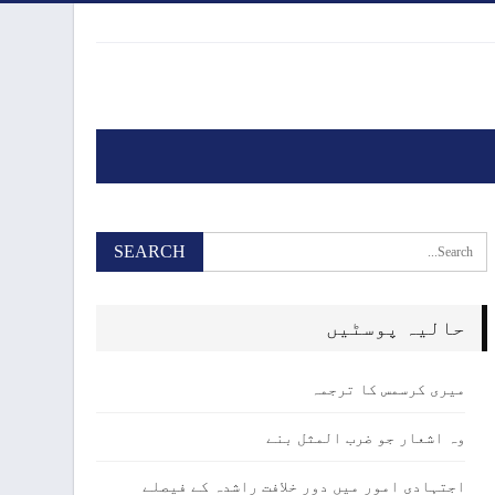
حالیہ پوسٹیں
میری کرسمس کا ترجمہ
وہ اشعار جو ضرب المثل بنے
اجتہادی امور میں دور خلافت راشدہ کے فیصلے