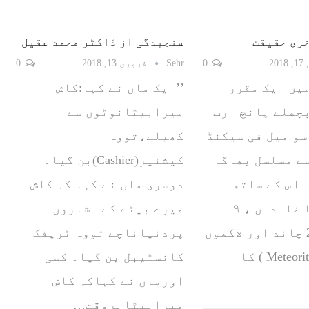
ﺧﺮﯼ ﺣﻘﯿﻘﺖ
سنجیدگی از ڈاکٹر محمد عقیل
20
0
Sehr
فروری 13, 2018
0
ﯿﮟ ﺍﯾﮏ ﻣﻘﺮﺭ
’’ایک ماں نے کہا:کاش
ﭽﮭﻠﮯ ﭘﺎﻧﭻ ﺍﺭﺏ
میرابیٹانوٹوں سے
ﺳﻮ ﻣﯿﻞ ﻓﯽ ﺳﯿﮑﻨﮉ
کھیلے،تووہ
ﮯ ﻣﺴﻠﺴﻞ ﺑﮭﺎﮔﺎ
کیشئیر(Cashier)بن گیا۔
 ﺍﺱ ﮐﮯ ﺳﺎتھ
دوسری ماں نے کہا کہ کاش
ﺳﺎتھ ﺍﺱ ﮐﺎ ﺧﺎﻧﺪﺍﻥ ، ٩
میرے بیٹے کے اشاروں
ﺳﯿﺎﺭﮮ ، 27 ﭼﺎﻧﺪ ﺍﻭﺭ ﻻﮐﮭﻮﮞ
پردنیاناچے تووہ ٹریفک
ﻣﯿﮍﺍﺋﭧ ‏( Meteorite ‏) ﮐﺎ
کانسٹیبل بن گیا۔ کسی
اورماں نے کہاکہ کاش
میرابیٹاہروقت…