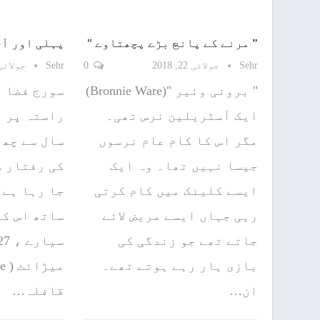
” مرنے کے پانچ بڑے پچھتاوے "
پہلی ﺍﻭﺭ ﺁ
Sehr
جولائی 22, 2018
0
Sehr
جولائی 17, 18
" برونی وئیر "(Bronnie Ware)
ﺳﻮﺭﺝ ﻓﻀﺎ ﻣ
ایک آسٹریلین نرس تھی۔
ﺭﺍﺳﺘﮧ ﭘﺮ ﭘ
مگر اس کا کام عام نرسوں
ﺳﺎﻝ ﺳﮯ ﭼﮫ 
جیسا نہیں تھا۔ وہ ایک
ﮐﯽ ﺭﻓﺘﺎﺭ ﺳ
ایسے کلینک میں کام کرتی
ﺟﺎ ﺭﮨﺎ ﮨﮯ۔
رہی جہاں ایسے مریض لائے
جاتے تھے جو زندگی کی
بازی ہار رہے ہوتے تھے۔
ان…
ﻗﺎﻓﻠﮧ…