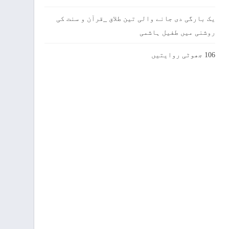
یک بارگی دی جانے والی تین طلاق _قرآن و سنت کی
روشنی میں طفیل ہاشمی
106 جھوٹی روایتیں