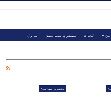
یخ
لغات
متفرق مضامین
ناول
ن
متفرق مضامین