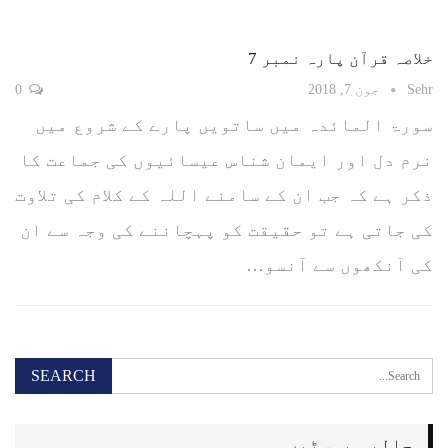
خلاصہ قرآن پارہ نمبر 7
Sehr
جون 7, 2018
0
سورۃ المائدہ میں ساتویں پارے کے شروع میں
نرم دل اور ایمان شناس عیسائیوں کی جماعت کا
ذکر ہے کہ جب ان کے سامنے اللہ کے کلام کی تلاوت
کی جاتی ہے تو حقیقت کو پہچاننے کی وجہ سے ان
کی آنکھوں سے آنسو…
حالیہ پوسٹیں