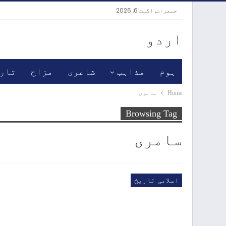
جمعرات, اگست 6, 2026
اردو
ہوم
مذاہب
شاعری
مزاح
تار
Home
سامری
Browsing Tag
سامری
اسلامی تاریخ