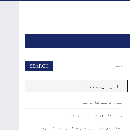
حالیہ پوسٹیں
میری کرسمس کا ترجمہ
وہ اشعار جو ضرب المثل بنے
اجتہادی امور میں دور خلافت راشدہ کے فیصلے