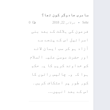
سامری جادوگر کون تھا؟
Sehr
جولائی 22, 2018
0
فرعون کی ہلاکت کے بعد بنی
اسرائیل اس کے پنجے سے
آزاد ہو کر سب ایمان لائے
اور حضرت موسیٰ علیہ السلام
کو خداوند کریم کا یہ حکم
ہوا کہ وہ چالیس راتوں کا
کوہِ طور پر اعتکاف کریں۔
اس کے بعد انہیں…