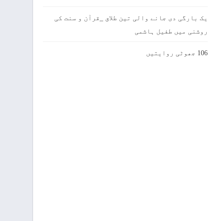
یک بارگی دی جانے والی تین طلاق _قرآن و سنت کی
روشنی میں طفیل ہاشمی
106 جھوٹی روایتیں