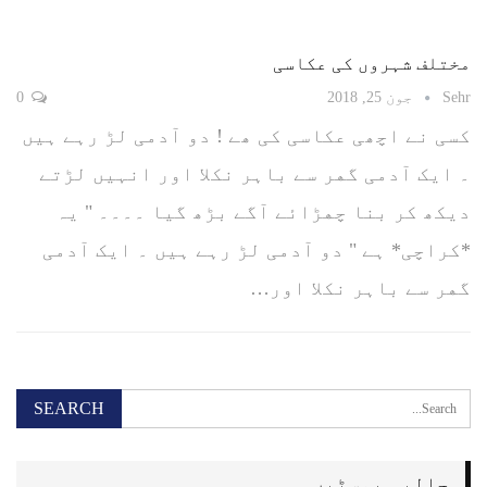
مختلف شہروں کی عکاسی
Sehr
جون 25, 2018
0
کسی نے اچھی عکاسی کی ھے ! ﺩﻭ ﺁﺩﻣﯽ ﻟﮍ ﺭﮨﮯ ﮨﯿﮟ
۔ ﺍﯾﮏ ﺁﺩﻣﯽ ﮔﮭﺮ ﺳﮯ ﺑﺎﮨﺮ ﻧﮑﻼ ﺍﻭﺭ ﺍﻧﮩﯿﮟ ﻟﮍﺗﮯ
ﺩیکھ ﮐﺮ ﺑﻨﺎ ﭼﮭﮍﺍﺋﮯ ﺁﮔﮯ ﺑﮍﮪ ﮔﯿﺎ ۔۔۔۔ " ﯾﮧ
*ﮐﺮﺍﭼﯽ* ﮨﮯ " ﺩﻭ ﺁﺩﻣﯽ ﻟﮍ ﺭﮨﮯ ﮨﯿﮟ ۔ ﺍﯾﮏ ﺁﺩﻣﯽ
ﮔﮭﺮ ﺳﮯ ﺑﺎﮨﺮ ﻧﮑﻼ ﺍﻭﺭ…
حالیہ پوسٹیں