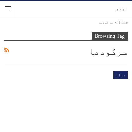
اردو
Home
سرگودھا
Browsing Tag
سرگودھا
مزاح