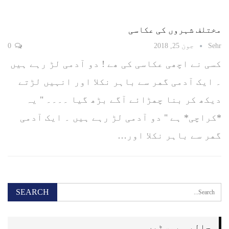
مختلف شہروں کی عکاسی
Sehr
جون 25, 2018
0
کسی نے اچھی عکاسی کی ھے ! ﺩﻭ ﺁﺩﻣﯽ ﻟﮍ ﺭﮨﮯ ﮨﯿﮟ
۔ ﺍﯾﮏ ﺁﺩﻣﯽ ﮔﮭﺮ ﺳﮯ ﺑﺎﮨﺮ ﻧﮑﻼ ﺍﻭﺭ ﺍﻧﮩﯿﮟ ﻟﮍﺗﮯ
ﺩیکھ ﮐﺮ ﺑﻨﺎ ﭼﮭﮍﺍﺋﮯ ﺁﮔﮯ ﺑﮍﮪ ﮔﯿﺎ ۔۔۔۔ " ﯾﮧ
*ﮐﺮﺍﭼﯽ* ﮨﮯ " ﺩﻭ ﺁﺩﻣﯽ ﻟﮍ ﺭﮨﮯ ﮨﯿﮟ ۔ ﺍﯾﮏ ﺁﺩﻣﯽ
ﮔﮭﺮ ﺳﮯ ﺑﺎﮨﺮ ﻧﮑﻼ ﺍﻭﺭ…
حالیہ پوسٹیں