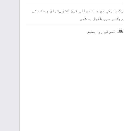
یک بارگی دی جانے والی تین طلاق _قرآن و سنت کی
روشنی میں طفیل ہاشمی
106 جھوٹی روایتیں