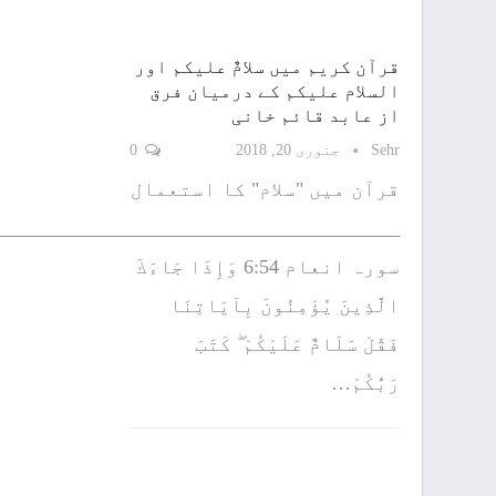
قرآن کریم میں سلامٌ علیکم اور
السلام علیکم کے درمیان فرق
از عابد قائم خانی
Sehr
جنوری 20, 2018
0
قرآن میں "سلام" کا استعمال
_________________________________________
سورہ انعام 6:54 وَإِذَا جَاءَكَ
الَّذِينَ يُؤْمِنُونَ بِآيَاتِنَا
فَقُلْ سَلَامٌ عَلَيْكُمْ ۖ كَتَبَ
رَبُّكُمْ…