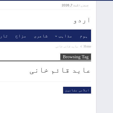
جمعہ, اگست 7, 2026
اردو
ہوم
مذاہب
شاعری
مزاح
تار
Home
عابد قائم خانی
Browsing Tag
عابد قائم خانی
اسلامی مضامین