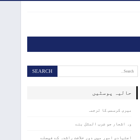
حالیہ پوسٹیں
میری کرسمس کا ترجمہ
وہ اشعار جو ضرب المثل بنے
اجتہادی امور میں دور خلافت راشدہ کے فیصلے