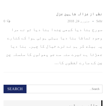
نظم از غزالہ شاہین غزل
Sehr
جنوری 24, 2018
0
سورج بنا دیا کبھی چندا بنا دیا تو نے مرا
وجود تماشا بنا دیا بہتی ہوئی ہوا کے کنارے
پہ بیٹھ کر ہم نے ترے خیال کا چہرہ بنا دیا
جھڑتا ہے تیرے منہ سے جو پھولوں کا سلسلہ چن
چن کے سارے لفظوں کا…
حالیہ پوسٹیں