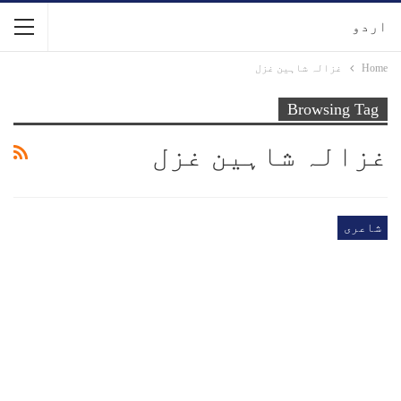
اردو
Home
غزالہ شاہین غزل
Browsing Tag
غزالہ شاہین غزل
شاعری