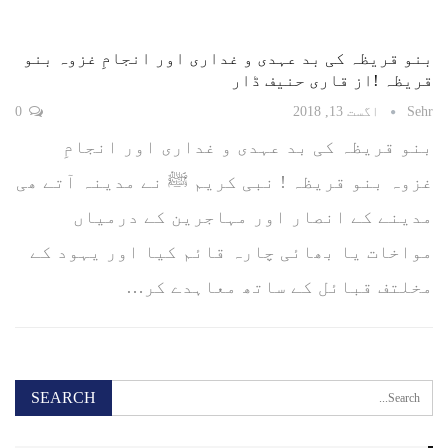
بنو قریظہ کی بد عہدی و غداری اور انجامِ غزوہ بنو
قریظہ !از قاری حنیف ڈار
Sehr
اگست 13, 2018
0
بنو قریظہ کی بد عہدی و غداری اور انجامِ
غزوہ بنو قریظہ ! نبی کریم ﷺ نے مدینہ آتے ھی
مدینے کے انصار اور مہاجرین کے درمیاں
مواخات یا بھائی چارہ قائم کیا اور یہود کے
مخلتف قبائل کے ساتھ معاہدے کر…