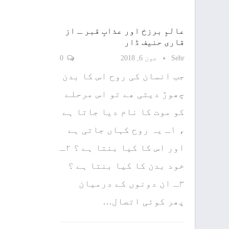
عالمِ برزخ اور عذابِ قبر ـ از
قاری حنیف ڈار
Sehr
جون 6, 2018
0
جب انسان کی روح اس کا بدن
چھوڑ دیتی ھے تو اس مرحلے
کو موت کا نام دیا جاتا ہے
، ۱ـ یہ روح کہاں جاتی ہے
اور اس کا کیا بنتا ہے ؟ ۲ـ
خود بدن کا کیا بنتا ہے ؟
۳ـ ان دونوں کے درمیان
پھر کوئی اتصال…