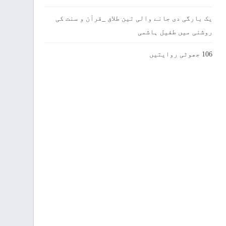
یک بارگی دی جانے والی تین طلاق _قرآن و سنت کی
روشنی میں طفیل ہاشمی
106 جھوٹی روایتیں