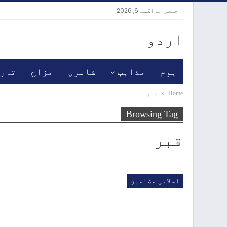
جمعرات, اگست 6, 2026
اردو
ہوم
مذاہب
شاعری
مزاح
تار
Home
قبر
Browsing Tag
قبر
اسلامی مضامین