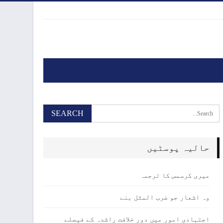
حالیہ پوسٹیں
میری کرسمس کا ترجمہ
وہ اشعار جو ضرب المثل بنے
اجتہادی امور میں دور خلافت راشدہ کے فیصلے