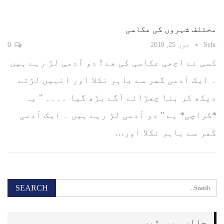
مختلف شہروں کی عکاسی
Sehr
جون 25, 2018
0
کسی نے اچھی عکاسی کی ھے ! ﺩﻭ ﺁﺩﻣﯽ ﻟﮍ ﺭﮨﮯ ﮨﯿﮟ
۔ ﺍﯾﮏ ﺁﺩﻣﯽ ﮔﮭﺮ ﺳﮯ ﺑﺎﮨﺮ ﻧﮑﻼ ﺍﻭﺭ ﺍﻧﮩﯿﮟ ﻟﮍﺗﮯ
ﺩیکھ ﮐﺮ ﺑﻨﺎ ﭼﮭﮍﺍﺋﮯ ﺁﮔﮯ ﺑﮍﮪ ﮔﯿﺎ ۔۔۔۔ " ﯾﮧ
*ﮐﺮﺍﭼﯽ* ﮨﮯ " ﺩﻭ ﺁﺩﻣﯽ ﻟﮍ ﺭﮨﮯ ﮨﯿﮟ ۔ ﺍﯾﮏ ﺁﺩﻣﯽ
ﮔﮭﺮ ﺳﮯ ﺑﺎﮨﺮ ﻧﮑﻼ ﺍﻭﺭ…
حالیہ پوسٹیں