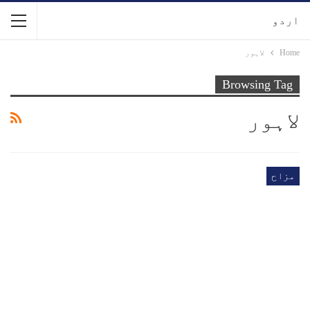
اردو
Home
لاہور
Browsing Tag
لاہور
مزاح