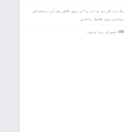
یک بارگی دی جانے والی تین طلاق _قرآن و سنت کی
روشنی میں طفیل ہاشمی
106 جھوٹی روایتیں