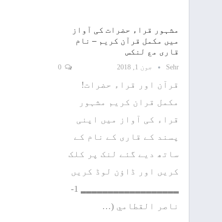
مشہور قراء حضرات کی آواز
میں مکمل قرآن کریم – نام
قاری مع لنکس
Sehr
جون 1, 2018
0
قرآن اور قراء حضرات!
مکمل قران کریم مشہور
قراء کی آواز میں اپنی
پسند کے قاری کے نام کے
ساتھ دیے گئے لنک پر کلک
کریں اور ڈاؤن لوڈ کریں
▂▂▂▂▂▂▂▂▂▂▂▂▂▂▂▂▂▂ 1-
ناصر القطامي (…