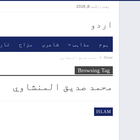
ہفتہ, اگست 8, 2026
اردو
ہوم
مذاہب
شاعری
مزاح
تار
Home
محمد صديق المنشاوي
Browsing Tag
محمد صديق المنشاوي
ISLAM