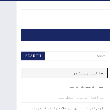
حالیہ پوسٹیں
میری کرسمس کا ترجمہ
وہ اشعار جو ضرب المثل بنے
اجتہادی امور میں دور خلافت راشدہ کے فیصلے