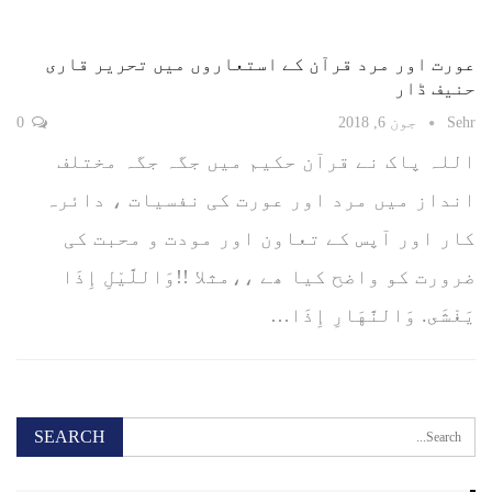
عورت اور مرد قرآن کے استعاروں میں تحریر قاری
حنیف ڈار
Sehr
جون 6, 2018
0
اللہ پاک نے قرآن حکیم میں جگہ جگہ مختلف
انداز میں مرد اور عورت کی نفسیات ، دائرہ
کار اور آپس کے تعاون اور مودت و محبت کی
ضرورت کو واضح کیا ھے ،،مثلا !!وَاللَّيْلِ إِذَا
يَغْشَى. وَالنَّهَارِ إِذَا…