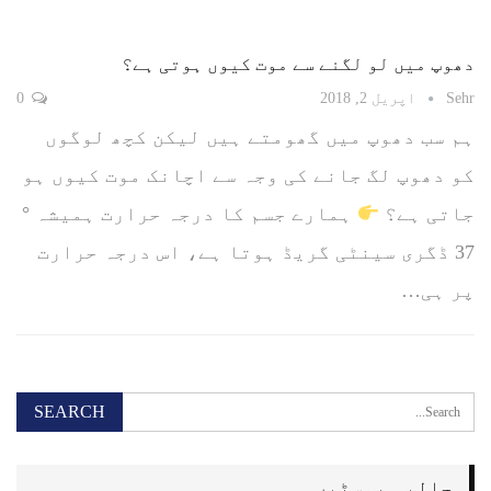
دھوپ میں لو لگنے سے موت کیوں ہوتی ہے؟
Sehr
اپریل 2, 2018
0
ہم سب دھوپ میں گھومتے ہیں لیکن کچھ لوگوں
کو دھوپ لگ جانے کی وجہ سے اچانک موت کیوں ہو
جاتی ہے؟
ہمارے جسم کا درجہ حرارت ہمیشہ °
37 ڈگری سینٹی گریڈ ہوتا ہے، اس درجہ حرارت
پر ہی…
حالیہ پوسٹیں