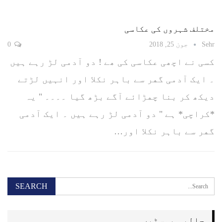
مختلف شہروں کی عکاسی
Sehr
جون 25, 2018
0
کسی نے اچھی عکاسی کی ھے ! ﺩﻭ ﺁﺩﻣﯽ ﻟﮍ ﺭﮨﮯ ﮨﯿﮟ
۔ ﺍﯾﮏ ﺁﺩﻣﯽ ﮔﮭﺮ ﺳﮯ ﺑﺎﮨﺮ ﻧﮑﻼ ﺍﻭﺭ ﺍﻧﮩﯿﮟ ﻟﮍﺗﮯ
ﺩیکھ ﮐﺮ ﺑﻨﺎ ﭼﮭﮍﺍﺋﮯ ﺁﮔﮯ ﺑﮍﮪ ﮔﯿﺎ ۔۔۔۔ " ﯾﮧ
*ﮐﺮﺍﭼﯽ* ﮨﮯ " ﺩﻭ ﺁﺩﻣﯽ ﻟﮍ ﺭﮨﮯ ﮨﯿﮟ ۔ ﺍﯾﮏ ﺁﺩﻣﯽ
ﮔﮭﺮ ﺳﮯ ﺑﺎﮨﺮ ﻧﮑﻼ ﺍﻭﺭ…
حالیہ پوسٹیں