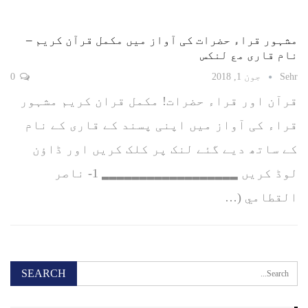
مشہور قراء حضرات کی آواز میں مکمل قرآن کریم –
نام قاری مع لنکس
Sehr
جون 1, 2018
0
قرآن اور قراء حضرات! مکمل قران کریم مشہور
قراء کی آواز میں اپنی پسند کے قاری کے نام
کے ساتھ دیے گئے لنک پر کلک کریں اور ڈاؤن
لوڈ کریں ▂▂▂▂▂▂▂▂▂▂▂▂▂▂▂▂▂▂ 1- ناصر
القطامي (…