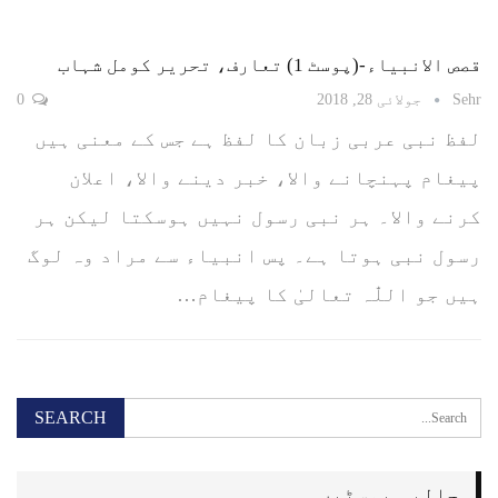
قصص الانبیاء-(پوسٹ 1) تعارف، تحریر کومل شہاب
Sehr
جولائی 28, 2018
0
لفظ نبی عربی زبان کا لفظ ہے جس کے معنی ہیں
پیغام پہنچانے والا، خبر دینے والا، اعلان
کرنے والا۔ ہر نبی رسول نہیں ہوسکتا لیکن ہر
رسول نبی ہوتا ہے۔ پس انبیاء سے مراد وہ لوگ
ہیں جو اللّٰہ تعالیٰ کا پیغام…
حالیہ پوسٹیں