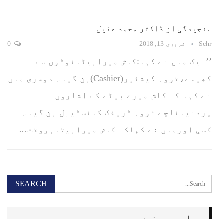
سنجیدگی از ڈاکٹر محمد عقیل
Sehr
فروری 13, 2018
0
’’ایک ماں نے کہا:کاش میرابیٹانوٹوں سے
کھیلے،تووہ کیشئیر(Cashier)بن گیا۔ دوسری ماں
نے کہا کہ کاش میرے بیٹے کے اشاروں
پردنیاناچے تووہ ٹریفک کانسٹیبل بن گیا۔
کسی اورماں نے کہاکہ کاش میرابیٹاہروقت…
حالیہ پوسٹیں