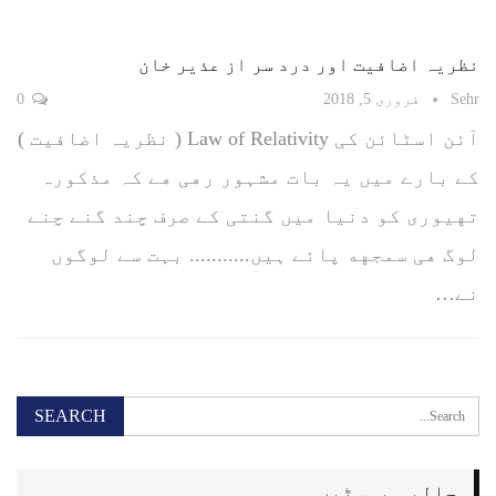
نظریہ اضافیت اور درد سر از عذیر خان
Sehr
فروری 5, 2018
0
آئن اسٹائن کی Law of Relativity ( نظریہ اضافیت )
کے بارے میں یہ بات مشہور رهی هے کہ مذکورہ
تهیوری کو دنیا میں گنتی کے صرف چند گنے چنے
لوگ هی سمجهه پائے ہیں........... بہت سے لوگوں
نے…
حالیہ پوسٹیں