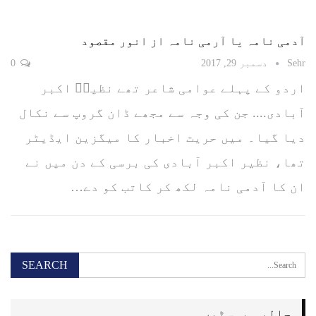
آدمی نامہ یا آرمی نامہ از انور مقصود
Sehr
دسمبر 29, 2017
0
اردو کے پہلے عوامی شاعر تھے نظیرؔ اکبر
آبادی.... جن کی وجہ سے مجھے ڈان گروپ سے نکال
دیا گیا۔ میں حریت اخبار کا میگزین ایڈیٹر
تھا، نظیر اکبر آبادی کی برسی کے دن میں نے
ان کا آدمی نامہ لکھ کر کاتب کو دے…
حالیہ پوسٹیں