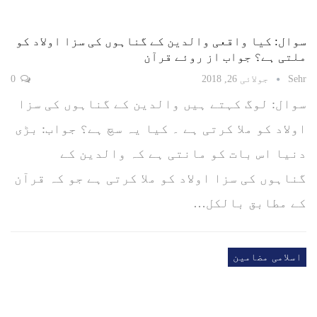
سوال: کیا واقعی والدین کے گناہوں کی سزا اولاد کو
ملتی ہے؟ جواب از روئے قرآن
Sehr
جولائی 26, 2018
0
سوال: لوگ کہتے ہیں والدین کے گناہوں کی سزا
اولاد کو ملا کرتی ہے ۔ کیا یہ سچ ہے؟ جواب: بڑی
دنیا اس بات کو مانتی ہے کہ والدین کے
گناہوں کی سزا اولاد کو ملا کرتی ہے جو کہ قرآن
کے مطابق بالکل…
اسلامی مضامین