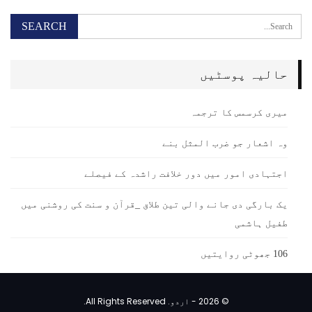
حالیہ پوسٹیں
میری کرسمس کا ترجمہ
وہ اشعار جو ضرب المثل بنے
اجتہادی امور میں دور خلافت راشدہ کے فیصلے
یک بارگی دی جانے والی تین طلاق _قرآن و سنت کی روشنی میں
طفیل ہاشمی
106 جھوٹی روایتیں
© 2026 - اردو. All Rights Reserved.