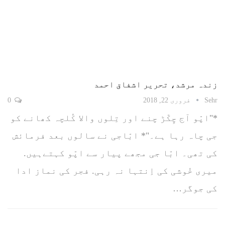
زندہ مرشد، تحریر اشفاق احمد
Sehr
فروری 22, 2018
0
*"اپّو آج چِکّڑ چنے اور تِلوں والا کُلچہ کھانے کو
جی چاہ رہا ہے۔"* ابّاجی نے سالوں بعد فرمائش
کی تھی۔ ابّا جی مجھے پیار سے اپّو کہتےہیں.
میری خُوشی کی اِنتہا نہ رہی. فجر کی نماز ادا
کی جوگر…