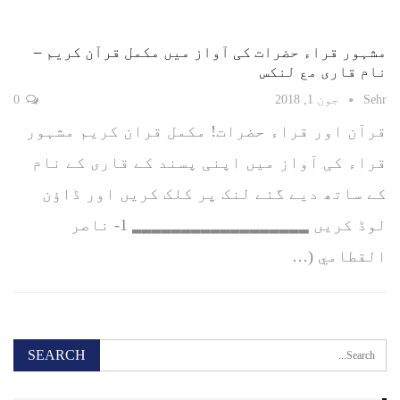
مشہور قراء حضرات کی آواز میں مکمل قرآن کریم –
نام قاری مع لنکس
Sehr
جون 1, 2018
0
قرآن اور قراء حضرات! مکمل قران کریم مشہور
قراء کی آواز میں اپنی پسند کے قاری کے نام
کے ساتھ دیے گئے لنک پر کلک کریں اور ڈاؤن
لوڈ کریں ▂▂▂▂▂▂▂▂▂▂▂▂▂▂▂▂▂▂ 1- ناصر
القطامي (…