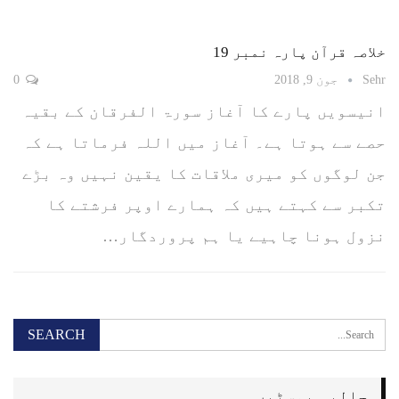
خلاصہ قرآن پارہ نمبر 19
Sehr
جون 9, 2018
0
انیسویں پارے کا آغاز سورۃ الفرقان کے بقیہ
حصے سے ہوتا ہے۔ آغاز میں اللہ فرماتا ہے کہ
جن لوگوں کو میری ملاقات کا یقین نہیں وہ بڑے
تکبر سے کہتے ہیں کہ ہمارے اوپر فرشتے کا
نزول ہونا چاہیے یا ہم پروردگار…
حالیہ پوسٹیں