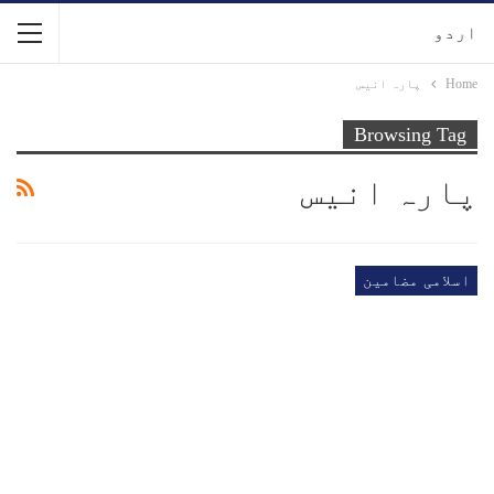
اردو
Home
پارہ انیس
Browsing Tag
پارہ انیس
اسلامی مضامین