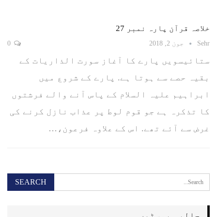
خلاصہ قرآن پارہ نمبر 27
Sehr
جون 2, 2018
0
ستائیسویں پارے کا آغاز سورت الذاریات کے
بقیہ حصے سے ہوتا ہے. پارے کے شروع میں
ابراہیم علیہ السلام کے پاس آنے والے فرشتوں
کا تذکرہ ہے جو قوم لوط پر عذاب نازل کرنے کی
غرض سے آئے تھے. اس کے علاوہ فرعون،…
حالیہ پوسٹیں