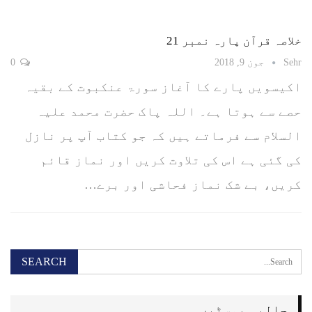
خلاصہ قرآن پارہ نمبر 21
Sehr
جون 9, 2018
0
اکیسویں پارے کا آغاز سورۃ عنکبوت کے بقیہ
حصے سے ہوتا ہے۔ اللہ پاک حضرت محمد علیہ
السلام سے فرماتے ہیں کہ جو کتاب آپ پر نازل
کی گئی ہے اس کی تلاوت کریں اور نماز قائم
کریں، بے شک نماز فحاشی اور برے…
حالیہ پوسٹیں