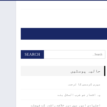
حالیہ پوسٹیں
میری کرسمس کا ترجمہ
وہ اشعار جو ضرب المثل بنے
اجتہادی امور میں دور خلافت راشدہ کے فیصلے