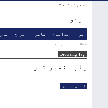
جمعہ, اگست 7, 2026
اردو
ہوم
مذاہب
شاعری
مزاح
تار
Home
پارہ نمبر تین
Browsing Tag
پارہ نمبر تین
اسلامی مضامین