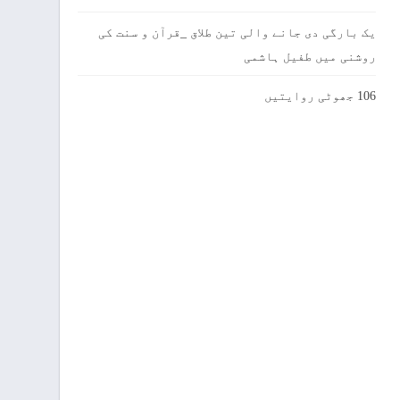
یک بارگی دی جانے والی تین طلاق _قرآن و سنت کی
روشنی میں طفیل ہاشمی
106 جھوٹی روایتیں