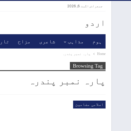
جمعرات, اگست 6, 2026
اردو
ہوم
مذاہب
شاعری
مزاح
تار
Home
پارہ نمبر پندرہ
Browsing Tag
پارہ نمبر پندرہ
اسلامی مضامین