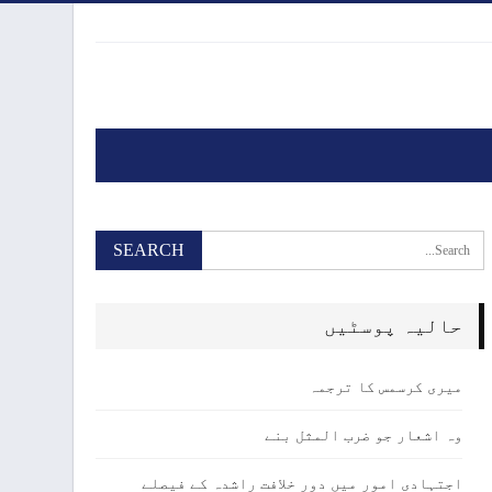
حالیہ پوسٹیں
میری کرسمس کا ترجمہ
وہ اشعار جو ضرب المثل بنے
اجتہادی امور میں دور خلافت راشدہ کے فیصلے