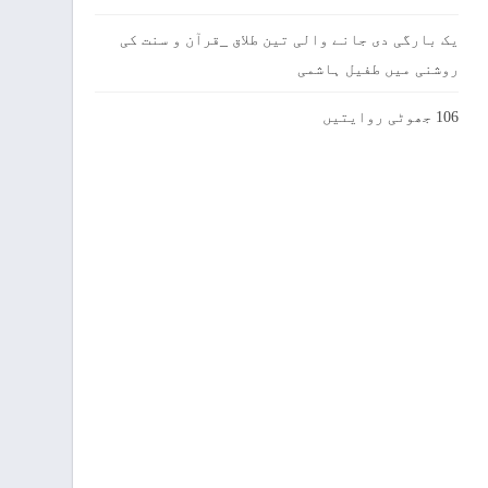
یک بارگی دی جانے والی تین طلاق _قرآن و سنت کی
روشنی میں طفیل ہاشمی
106 جھوٹی روایتیں