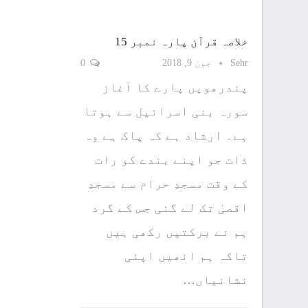
خلاصہ قرآن پارہ نمبر 15
Sehr
جون 9, 2018
0
پندرھویں پارے کا آغاز
سورہ بنی اسرائیل سے ہوتا
ہے۔ ارشاد ہے کہ پاک ہے وہ
ذات جو اپنے بندے کو رات
کے وقت مسجدِ حرام سے مسجدِ
اقصیٰ تک لے گئی جس کے گرد
ہم نے برکتیں رکھی ہیں
تاکہ ہم انھیں اپنی
نشانیاں…