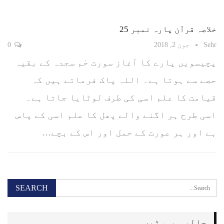
خلاصہ قرآن پارہ نمبر 25
Sehr
جون 2, 2018
0
پچیسویں پارے کا آغاز سورت حٰم سجدہ کے بقیہ
حصے سے ہوتا ہے۔ اللہ پاک فرماتے ہیں کہ
قیامت کا علم اسی کی طرف لوٹایا جاتا ہے۔
اسی طرح ہر اگنے والے پھل کا علم اسی کے پاس
ہے اور ہر عورت کے حمل اور اس کے بچے…
حالیہ پوسٹیں