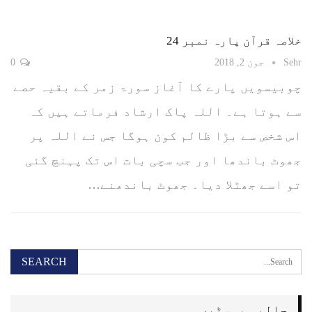
خلاصہ قرآن پارہ نمبر 24
Sehr
جون 2, 2018
0
چوبیسویں پارے کا آغاز سورۃ زمر کے بقیہ حصے
سے ہوتا ہے۔ اللہ پاک ارشاد فرماتے ہیں کہ
اس شخص سے بڑا ظالم کون ہوگا جس نے اللہ پر
جھوٹ باندھا اور جب سچی بات اس تک پہنچ گئی
تو اسے جھٹلا دیا۔ جھوٹ باندھنے…
حالیہ پوسٹیں