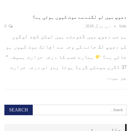
دھوپ میں لو لگنے سے موت کیوں ہوتی ہے؟
Sehr
اپریل 2, 2018
0
ہم سب دھوپ میں گھومتے ہیں لیکن کچھ لوگوں
کو دھوپ لگ جانے کی وجہ سے اچانک موت کیوں ہو
جاتی ہے؟
ہمارے جسم کا درجہ حرارت ہمیشہ °
37 ڈگری سینٹی گریڈ ہوتا ہے، اس درجہ حرارت
پر ہی…
حالیہ پوسٹیں