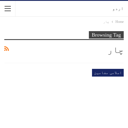
اردو
Home
چار
Browsing Tag
چار
اسلامی مضامین