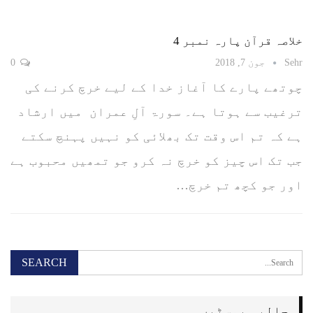
خلاصہ قرآن پارہ نمبر 4
Sehr
جون 7, 2018
0
چوتھے پارے کا آغاز خدا کے لیے خرچ کرنے کی
ترغیب سے ہوتا ہے۔ سورۃ آلِ عمران میں ارشاد
ہے کہ تم اس وقت تک بھلائی کو نہیں پہنچ سکتے
جب تک اس چیز کو خرچ نہ کرو جو تمھیں محبوب ہے
اور جو کچھ تم خرچ…
حالیہ پوسٹیں