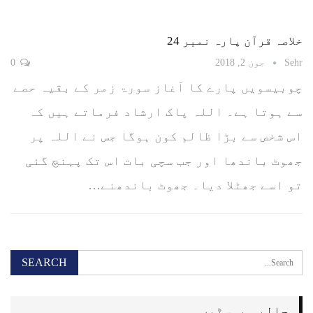
خلاصہ قرآن پارہ نمبر 24
Sehr
جون 2, 2018
0
چوبیسویں پارے کا آغاز سورۃ زمر کے بقیہ حصے
سے ہوتا ہے۔ اللہ پاک ارشاد فرماتے ہیں کہ
اس شخص سے بڑا ظالم کون ہوگا جس نے اللہ پر
جھوٹ باندھا اور جب سچی بات اس تک پہنچ گئی
تو اسے جھٹلا دیا۔ جھوٹ باندھنے…
حالیہ پوسٹیں