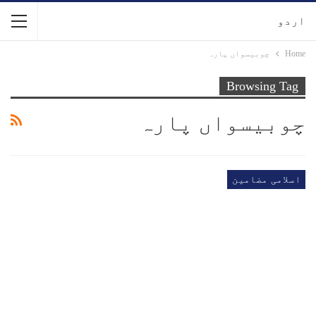
اردو
Home
چوبیسواں پارہ
Browsing Tag
چوبیسواں پارہ
اسلامی مضامین