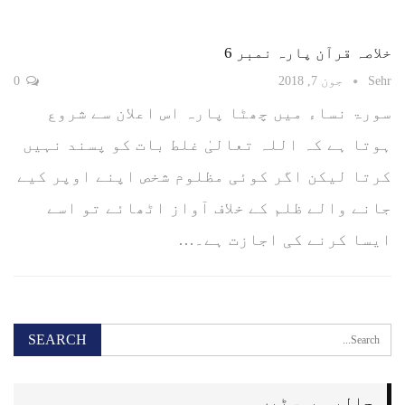
خلاصہ قرآن پارہ نمبر 6
Sehr
جون 7, 2018
0
سورۃ نساء میں چھٹا پارہ اس اعلان سے شروع
ہوتا ہے کہ اللہ تعالیٰ غلط بات کو پسند نہیں
کرتا لیکن اگر کوئی مظلوم شخص اپنے اوپر کیے
جانے والے ظلم کے خلاف آواز اٹھائے تو اسے
ایسا کرنے کی اجازت ہے۔…
حالیہ پوسٹیں